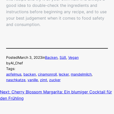
good idea to double-check the ingredients and
instructions before beginning any recipe, and to use
your best judgement when it comes to food safety
and consumption.
Posted
March 3, 2023
in
Backen
, 
Süß
, 
Vegan
by
AI_Chef
Tags:
apfelmus
, 
backen
, 
cinamonroll
, 
lecker
, 
mandelmilch
, 
naschkatze
, 
vanille
, 
zimt
, 
zucker
Next:
Cherry Blossom Margarita: Ein blumiger Cocktail für
den Frühling